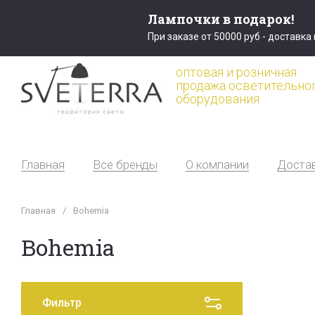
Лампочки в подарок!
При заказе от 50000 руб - доставка
оптовая и розничная
продажа осветительно
оборудования
Главная
Все бренды
О компании
Доста
Главная
/
Bohemia
Bohemia
Фильтр