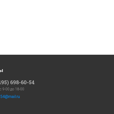
ы
495) 698-60-54
 с 9-00 до 18-00
54@mail.ru